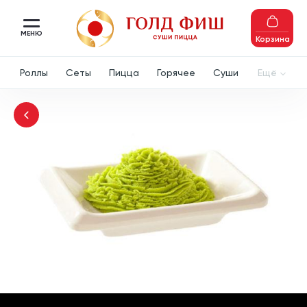
МЕНЮ
Корзина
Роллы
Сеты
Пицца
Горячее
Суши
Ещё