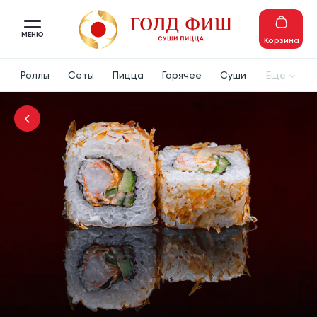
МЕНЮ
Корзина
Роллы
Сеты
Пицца
Горячее
Суши
Ещё