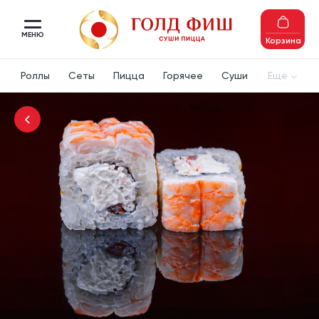
МЕНЮ
Корзина
Роллы
Сеты
Пицца
Горячее
Суши
Ещё