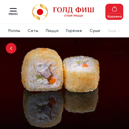
МЕНЮ
Корзина
Роллы
Сеты
Пицца
Горячее
Суши
Ещё