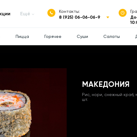
Контакты:
Гр
кции
Ещё
8 (925) 06-06-06-9
До
10:
ы
Пицца
Горячее
Суши
Салаты
МАКЕДОНИЯ
Рис, нори, снежный краб, 
шт.