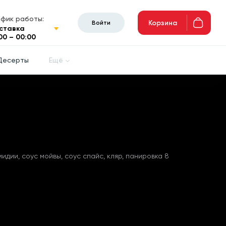
афик работы:
Корзина
Войти
ставка
00 – 00:00
Десерты
Ещё
мидии, соус мойвы, соус спайс, кляр, панировка 8