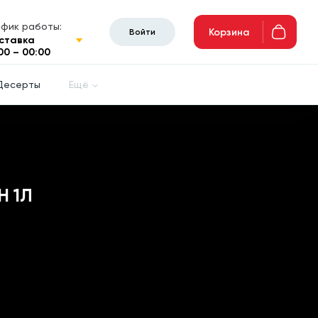
афик работы:
Корзина
Войти
ставка
00 – 00:00
Десерты
Ещё
Н 1Л