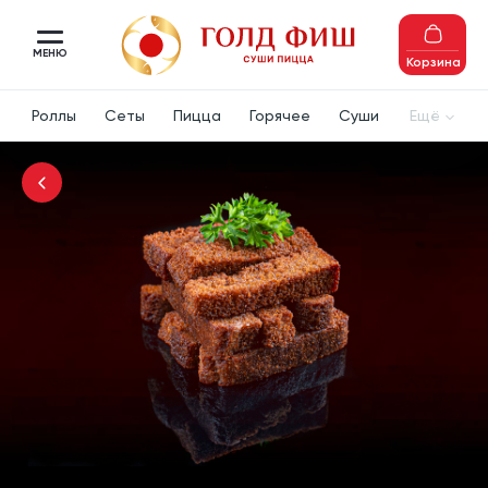
МЕНЮ
Корзина
Роллы
Сеты
Пицца
Горячее
Суши
Ещё