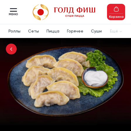
МЕНЮ
Корзина
Роллы
Сеты
Пицца
Горячее
Суши
Ещё