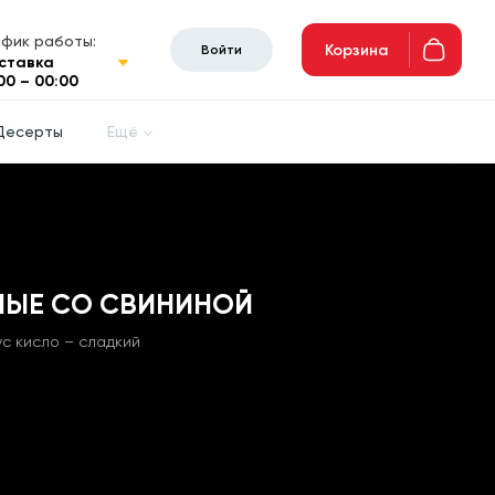
афик работы:
Корзина
Войти
ставка
00 – 00:00
Десерты
Ещё
НЫЕ СО СВИНИНОЙ
с кисло – сладкий