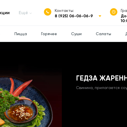
Контакты:
Гр
кции
Ещё
8 (925) 06-06-06-9
До
10:
ы
Пицца
Горячее
Суши
Салаты
ГЕДЗА ЖАРЕН
Свинина, прилагается соу