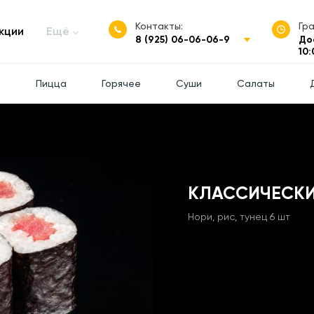
Контакты:
Гр
кции
Ещё
8 (925) 06-06-06-9
До
10:
ы
Пицца
Горячее
Суши
Салаты
КЛАССИЧЕСКИ
Нори, рис, тунец 6 шт